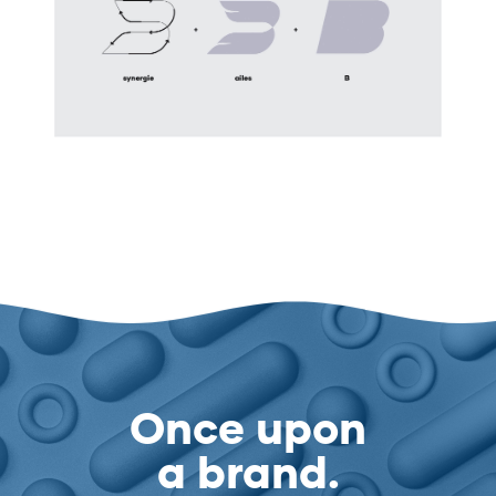
Blogue
On jase
Once upon
a brand.