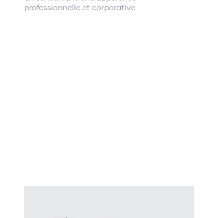
professionnelle et corporative.
Services
Projets
Agence
Carrières