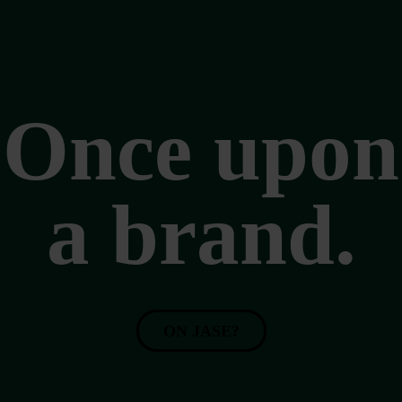
Carrières
Blogue
Once upon
On jase
a brand.
ON JASE?