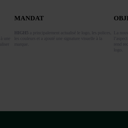
MANDAT
OBJ
HIGH5
a principalement actualisé le logo, les polices,
La nouv
 à une
les couleurs et a ajouté une signature visuelle à la
l’aspec
aliser
marque.
rend re
logo.
Services
Projets
Agence