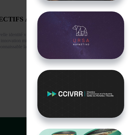
ECTIFS ATTEINTS
elle identité visuelle permet de
démontrer
t innovation mis de l’avant par
Cangaroo
et
connaissable la marque sans avoir recours au