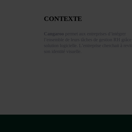
CONTEXTE
Cangaroo
permet aux entreprises d’intégrer
l’ensemble de leurs tâches de gestion RH grâce
solution logicielle. L’entreprise cherchait à revit
son identité visuelle.