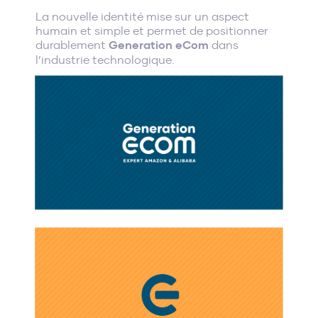
La nouvelle identité mise sur un aspect
humain et simple et permet de positionner
durablement
Generation eCom
dans
l’industrie technologique.