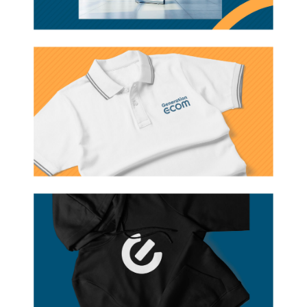
Services
Projets
Agence
Carrières
Blogue
On jase