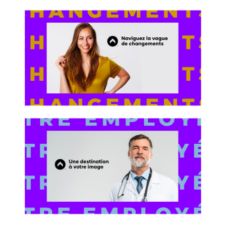
Carrières
Blogue
On jase