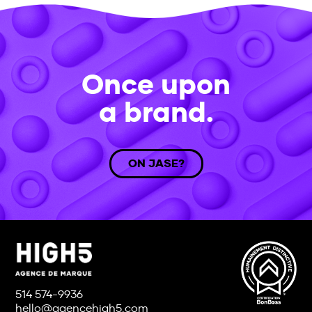
Once upon
a brand.
ON JASE?
514 574-9936
hello@agencehigh5.com